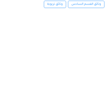
وثائق القسم السادس
وثائق تربوية