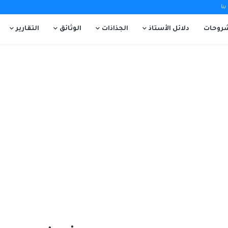
نا
روحات
دلائل الأستاذ
الجذاذات
الوثائق
التقارير