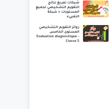
شبكات تفريغ نتائج
التقويم التشخيصي لجميع
المستويات + شبكة
التفييء
روائز التقويم التشخيصي
المستوى الخامس
Evaluation diagnostique -
Classe 5