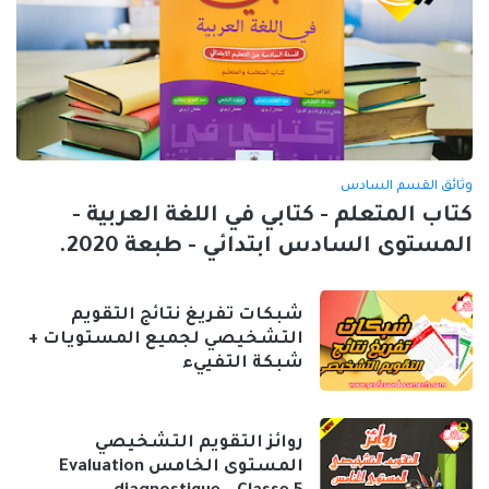
وثائق القسم السادس
كتاب المتعلم - كتابي في اللغة العربية -
المستوى السادس ابتدائي - طبعة 2020.
شبكات تفريغ نتائج التقويم
التشخيصي لجميع المستويات +
شبكة التفييء
روائز التقويم التشخيصي
المستوى الخامس Evaluation