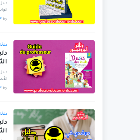
الواضح ف
E
by
دلائ
الث
الأستاذ ots français
E
by
دلائ
دلي
الث