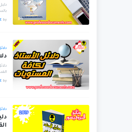
دليل
بالس
E
by
دلائ
دلا
دلائ
المس
E
by
دلائ
دلي
الق