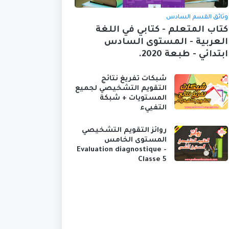
وثائق القسم السادس
كتاب المتعلم - كتابي في اللغة
العربية - المستوى السادس
ابتدائي - طبعة 2020.
شبكات تفريغ نتائج
التقويم التشخيصي لجميع
المستويات + شبكة
التفييء
روائز التقويم التشخيصي
المستوى الخامس
Evaluation diagnostique -
Classe 5