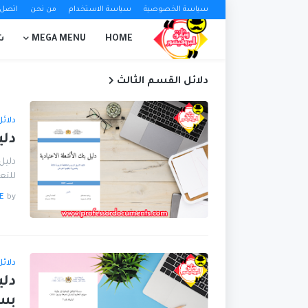
سياسة الخصوصية
سياسة الاستخدام
من نحن
اتصل ب
HOME
MEGA MENU
ش
دلائل القسم الثالث
دلائ
دلي
دليل 
للتعل
E
by
دلائ
دلي
بسل