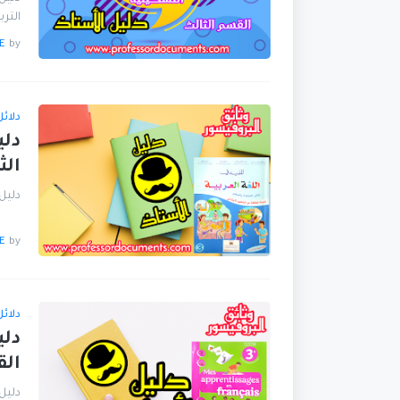
الترب
E
by
دلائ
دلي
الث
تجد
E
by
دلائ
الق