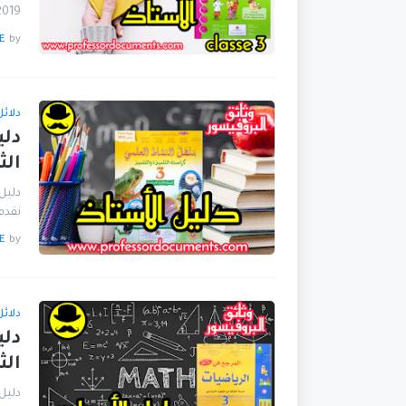
2019 مرحبا بكم.
E
by
دلائ
دلي
الث
نقدم
E
by
دلائ
دلي
الث