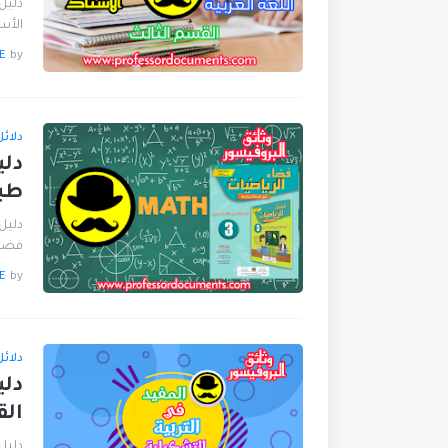
الأست
E
by
دلائ
دلي
طبع
فضاء ال
E
by
دلائ
دلي
الق
دليل 