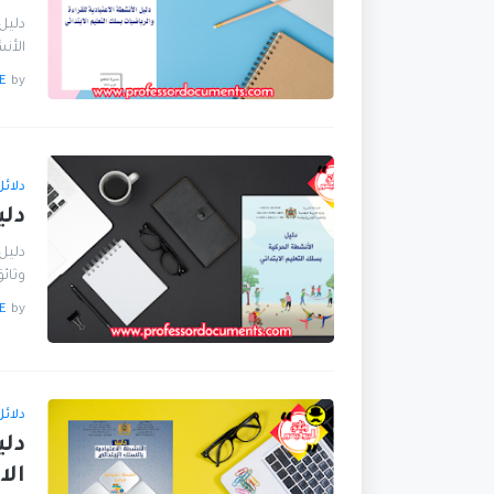
دليل 
الأن
E
by
دلائ
دلي
دليل 
وثائ
E
by
دلائ
دلي
الا