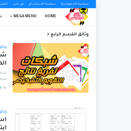
سياسة الخصوصية
سياسة الاستخدام
من نحن
اتصل ب
HOME
MEGA MENU
ش
وثائق القسم الرابع
وثائ
شبك
الم
شبكا
شبكا
E
by
وثائ
ابت