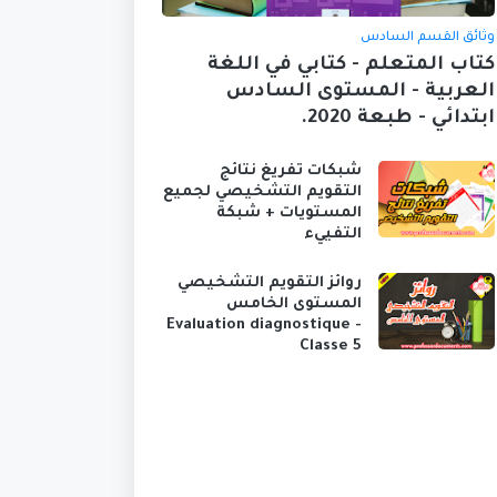
وثائق القسم السادس
كتاب المتعلم - كتابي في اللغة
العربية - المستوى السادس
ابتدائي - طبعة 2020.
شبكات تفريغ نتائج
التقويم التشخيصي لجميع
المستويات + شبكة
التفييء
روائز التقويم التشخيصي
المستوى الخامس
Evaluation diagnostique -
Classe 5