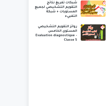
شبكات تفريغ نتائج
التقويم التشخيصي لجميع
المستويات + شبكة
التفييء
روائز التقويم التشخيصي
المستوى الخامس
Evaluation diagnostique -
Classe 5