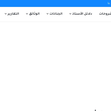
نا
روحات
دلائل الأستاذ
الجذاذات
الوثائق
التقارير