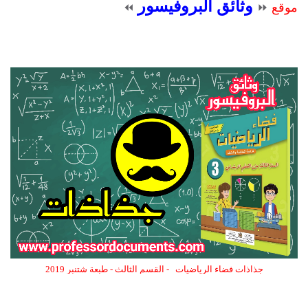
وثائق البروفيسور
موقع
⏩
⏪
جذاذات فضاء الرياضيات - القسم الثالث - طبعة شتنبر 2019