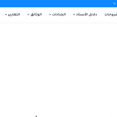
نا
روحات
دلائل الأستاذ
الجذاذات
الوثائق
التقارير