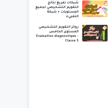
شبكات تفريغ نتائج
التقويم التشخيصي لجميع
المستويات + شبكة
التفييء
روائز التقويم التشخيصي
المستوى الخامس
Evaluation diagnostique -
Classe 5